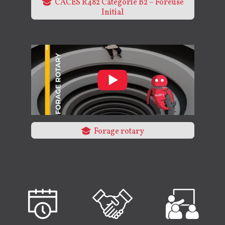
CACES R482 Catégorie B2 – Foreuse
Initial
Forage rotary