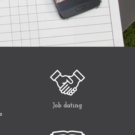
r
Job dating
s