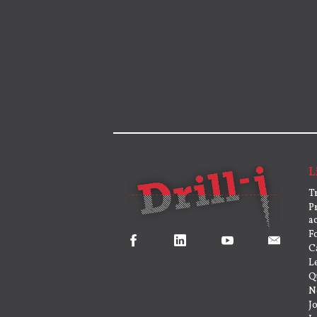
L
T
P
a
F
C
L
Q
N
J